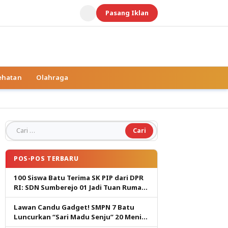
Pasang Iklan
ehatan
Olahraga
Cari untuk:
POS-POS TERBARU
100 Siswa Batu Terima SK PIP dari DPR
RI: SDN Sumberejo 01 Jadi Tuan Rumah,
Harapan Baru Pendidikan Gratis
Lawan Candu Gadget! SMPN 7 Batu
Luncurkan “Sari Madu Senju” 20 Menit
Cetak Generasi Pembaca