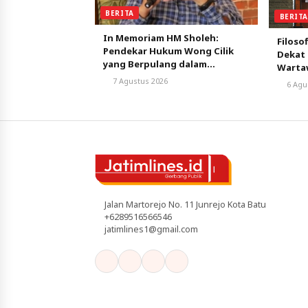
BERITA
BERIT
In Memoriam HM Sholeh:
Filoso
Pendekar Hukum Wong Cilik
Dekat 
yang Berpulang dalam
Warta
Ketulusan
Berpiki
7 Agustus 2026
6 Agu
Jalan Martorejo No. 11 Junrejo Kota Batu
+6289516566546
jatimlines1@gmail.com