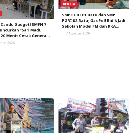
BERITA
A
SMP PGRI 01 Batu dan SMP
PGRI 02 Batu; Gas Pol! Bidik Jadi
 Candu Gadget! SMPN 7
Sekolah Model PM dan KKA
uncurkan “Sari Madu
Pertama di Kota Batu
7 Agustus 2026
 20 Menit Cetak Generasi
ca
stus 2026