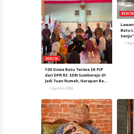
BERIT
Lawan
Batu L
Senju”
Pemba
7 Agu
BERITA
100 Siswa Batu Terima SK PIP
dari DPR RI: SDN Sumberejo 01
Jadi Tuan Rumah, Harapan Baru
Pendidikan Gratis
7 Agustus 2026