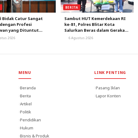
BERITA
A
Sambut HUT Kemerdekaan RI
fi Bidak Catur Sangat
ke-81, Polres Blitar Kota
dengan Profesi
Salurkan Beras dalam Gerakan
wan yang Dituntut
Pangan Murah
r Kritis
6 Agustus 2026
stus 2026
MENU
LINK PENTING
Beranda
Pasang Iklan
Berita
Lapor Konten
Artikel
Politik
Pendidikan
Hukum
Bisnis & Produk