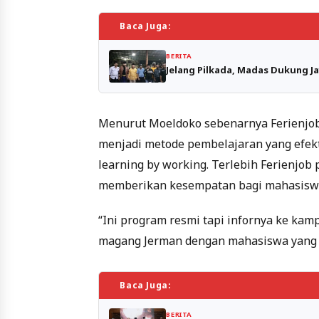
Baca Juga:
BERITA
Jelang Pilkada, Madas Dukung J
Menurut Moeldoko sebenarnya Ferienjo
menjadi metode pembelajaran yang efekti
learning by working. Terlebih Ferienjo
memberikan kesempatan bagi mahasiswa
“Ini program resmi tapi infornya ke kamp
magang Jerman dengan mahasiswa yang ad
Baca Juga:
BERITA