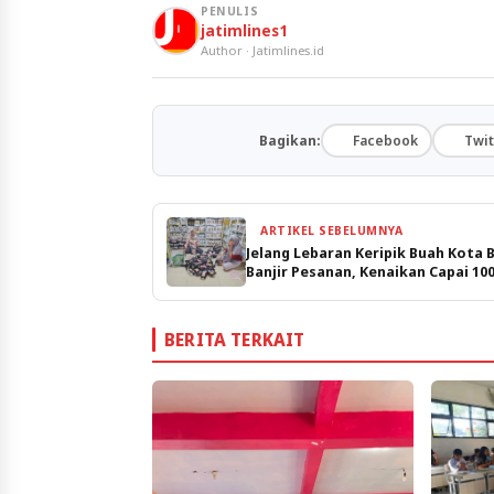
PENULIS
jatimlines1
Author · Jatimlines.id
Bagikan:
Facebook
Twit
ARTIKEL SEBELUMNYA
Jelang Lebaran Keripik Buah Kota 
Banjir Pesanan, Kenaikan Capai 10
Persen
BERITA TERKAIT