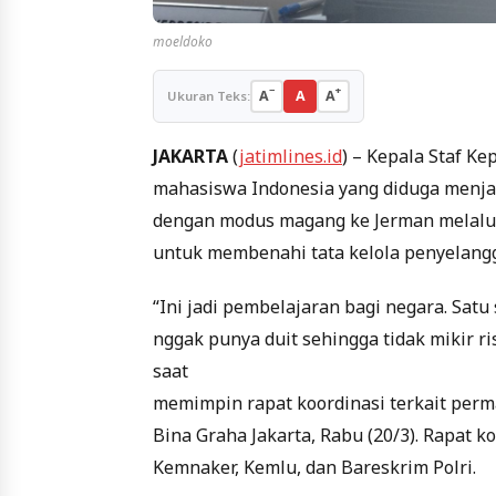
moeldoko
−
+
A
A
A
Ukuran Teks:
JAKARTA
(
jatimlines.id
) – Kepala Staf K
mahasiswa Indonesia yang diduga menja
dengan modus magang ke Jerman melalui
untuk membenahi tata kelola penyelangg
“Ini jadi pembelajaran bagi negara. Satu
nggak punya duit sehingga tidak mikir ri
saat
memimpin rapat koordinasi terkait perm
Bina Graha Jakarta, Rabu (20/3). Rapat k
Kemnaker, Kemlu, dan Bareskrim Polri.