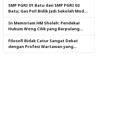
SMP PGRI 01 Batu dan SMP PGRI 02
Batu; Gas Pol! Bidik Jadi Sekolah Model
PM dan KKA Pertama di Kota Batu
In Memoriam HM Sholeh: Pendekar
Hukum Wong Cilik yang Berpulang
dalam Ketulusan
Filosofi Bidak Catur Sangat Dekat
dengan Profesi Wartawan yang
Dituntut Berpikir Kritis