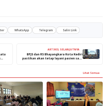
ter
WhatsApp
Telegram
Salin Link
ARTIKEL SELANJUTNYA
Batu
BPJS dan RS Bhayangkara Kota Kediri
0
pastikan akan tetap layani pasien saat
libur lebaran
Lihat Semua