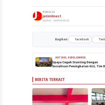
PENULIS
jatimlines1
Author · Jatimlines.id
Bagikan:
Facebook
Twit
ARTIKEL SEBELUMNYA
Upaya Cegah Stunting Dengan
Sosialisasi Peningkatan Gizi, Tim 
UPN “Veteran” Jatim Bantu Sosiali
Masyarakat Desa Mojowarno
BERITA TERKAIT