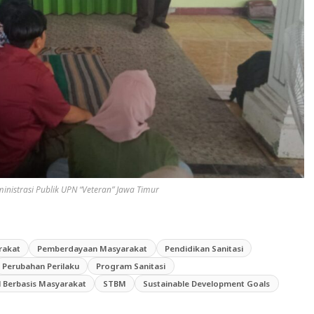
istrasi Publik UPN “Veteran” Jawa Timur
rakat
Pemberdayaan Masyarakat
Pendidikan Sanitasi
Perubahan Perilaku
Program Sanitasi
l Berbasis Masyarakat
STBM
Sustainable Development Goals