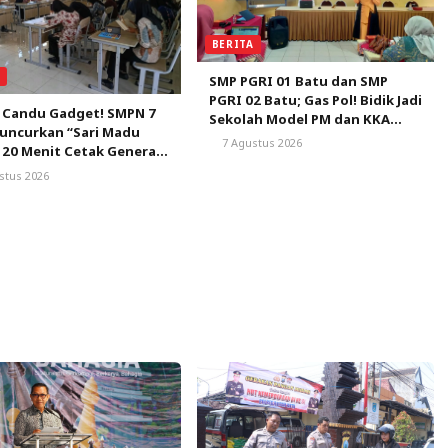
BERITA
A
SMP PGRI 01 Batu dan SMP
PGRI 02 Batu; Gas Pol! Bidik Jadi
 Candu Gadget! SMPN 7
Sekolah Model PM dan KKA
uncurkan “Sari Madu
Pertama di Kota Batu
7 Agustus 2026
 20 Menit Cetak Generasi
ca
stus 2026