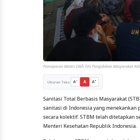
Pemaparan Materi Oleh Tim Pengabdian Masyarakat Admin
−
+
A
A
A
Ukuran Teks:
Sanitasi Total Berbasis Masyarakat (
sanitasi di Indonesia yang menekankan
secara kolektif. STBM telah ditetapkan 
Menteri Kesehatan Republik Indonesia.