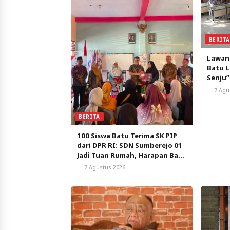
BERIT
Lawan
Batu L
Senju”
Pemba
7 Agu
BERITA
100 Siswa Batu Terima SK PIP
dari DPR RI: SDN Sumberejo 01
Jadi Tuan Rumah, Harapan Baru
Pendidikan Gratis
7 Agustus 2026