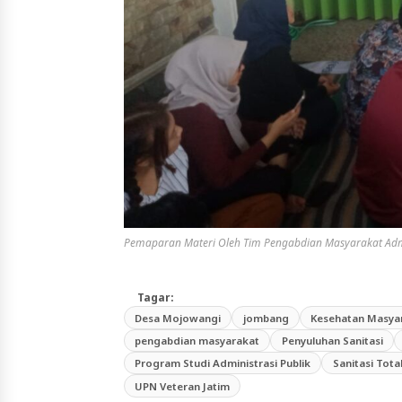
Pemaparan Materi Oleh Tim Pengabdian Masyarakat Admin
Tagar:
Desa Mojowangi
jombang
Kesehatan Masya
pengabdian masyarakat
Penyuluhan Sanitasi
Program Studi Administrasi Publik
Sanitasi Tota
UPN Veteran Jatim