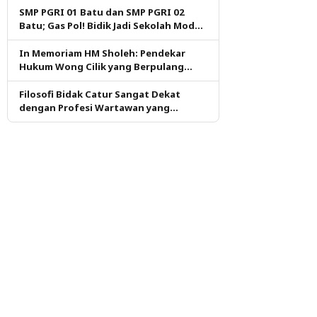
SMP PGRI 01 Batu dan SMP PGRI 02
Batu; Gas Pol! Bidik Jadi Sekolah Model
PM dan KKA Pertama di Kota Batu
In Memoriam HM Sholeh: Pendekar
Hukum Wong Cilik yang Berpulang
dalam Ketulusan
Filosofi Bidak Catur Sangat Dekat
dengan Profesi Wartawan yang
Dituntut Berpikir Kritis