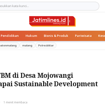
Pendidikan
Hukum
Bisnis & Produk
Pariwisata
Kes
patenmalang
malang
Polresblitar
STBM di Desa Mojowangi
pai Sustainable Development
·
1 menit membaca