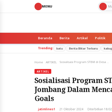
MENU
Beranda
Berita
Artikel
Politik
Trending:
batu
Berita Blitar Terbaru
kabu
Sosialisasi Program STBM di Desa Mojowangi Jombang Dalam Mencapai Sustainable Development Goals
Home
ARTIKEL
ARTIKEL
Sosialisasi Program 
Jombang Dalam Menca
Goals
·
·
jatimlines1
21 Oktober 2024
Diterbitkan 18:02