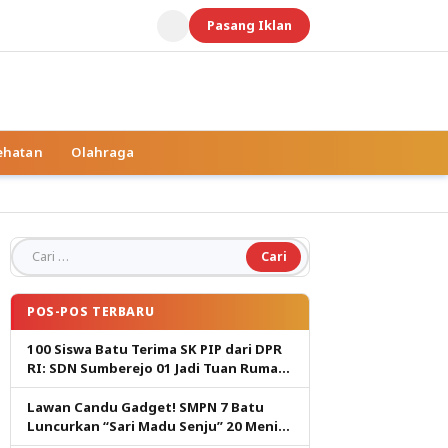
Pasang Iklan
ehatan
Olahraga
Cari untuk:
POS-POS TERBARU
100 Siswa Batu Terima SK PIP dari DPR
RI: SDN Sumberejo 01 Jadi Tuan Rumah,
Harapan Baru Pendidikan Gratis
Lawan Candu Gadget! SMPN 7 Batu
Luncurkan “Sari Madu Senju” 20 Menit
Cetak Generasi Pembaca