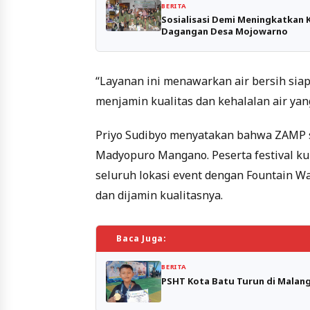
BERITA
Sosialisasi Demi Meningkatka
Dagangan Desa Mojowarno
“Layanan ini menawarkan air bersih siap 
menjamin kualitas dan kehalalan air yan
Priyo Sudibyo menyatakan bahwa ZAMP s
Madyopuro Mangano. Peserta festival k
seluruh lokasi event dengan Fountain Wa
dan dijamin kualitasnya.
Baca Juga:
BERITA
PSHT Kota Batu Turun di Malang