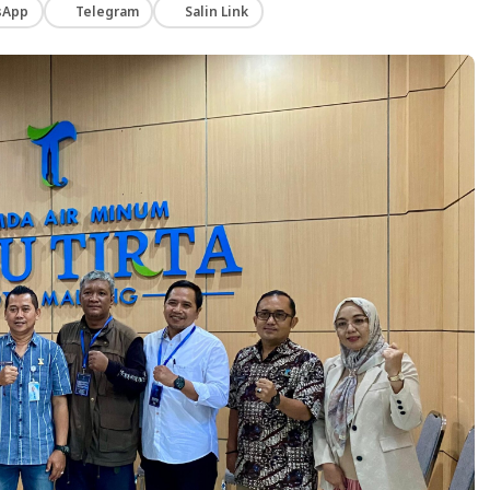
sApp
Telegram
Salin Link