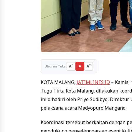
−
+
A
A
A
Ukuran Teks:
KOTA MALANG,
JATIMLINES.ID
– Kamis, 
Tugu Tirta Kota Malang, dilakukan koor
ini dihadiri oleh Priyo Sudibyo, Direkt
pelaksana acara Madyopuro Mangano.
Koordinasi tersebut berkaitan dengan p
mendukung penyelenggaraan event kuline