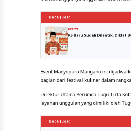
Baca Juga:
BERITA
KS Baru Sudah Dilantik, Diklat
Event Madyopuro Mangano ini dijadwalka
bagian dari festival kuliner dalam ran
Direktur Utama Perumda Tugu Tirta Kot
layanan unggulan yang dimiliki oleh Tug
Baca Juga: