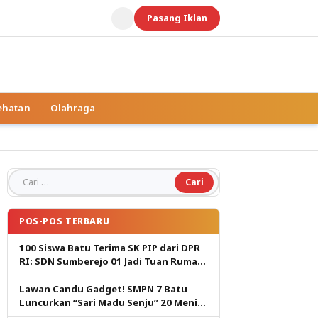
Pasang Iklan
ehatan
Olahraga
Cari untuk:
POS-POS TERBARU
100 Siswa Batu Terima SK PIP dari DPR
RI: SDN Sumberejo 01 Jadi Tuan Rumah,
Harapan Baru Pendidikan Gratis
Lawan Candu Gadget! SMPN 7 Batu
Luncurkan “Sari Madu Senju” 20 Menit
Cetak Generasi Pembaca