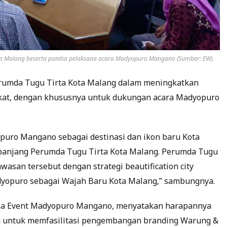
ota Malang beserta panitia pelaksana acara Madyopuro Mangano (Sumber: EW).
rumda Tugu Tirta Kota Malang dalam meningkatkan
akat, dengan khususnya untuk dukungan acara Madyopuro
ro Mangano sebagai destinasi dan ikon baru Kota
panjang Perumda Tugu Tirta Kota Malang. Perumda Tugu
san tersebut dengan strategi beautification city
dyopuro sebagai Wajah Baru Kota Malang,” sambungnya.
ana Event Madyopuro Mangano, menyatakan harapannya
g untuk memfasilitasi pengembangan branding Warung &