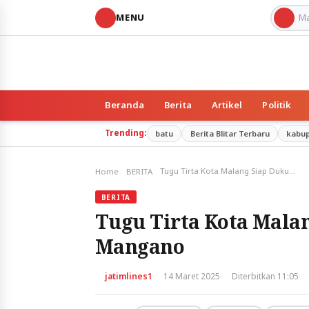
MENU
Beranda
Berita
Artikel
Politik
Trending:
batu
Berita Blitar Terbaru
kabu
Tugu Tirta Kota Malang Siap Dukung Madyopuro Mangano
Home
BERITA
BERITA
Tugu Tirta Kota Mal
Mangano
·
·
·
jatimlines1
14 Maret 2025
Diterbitkan 11:05