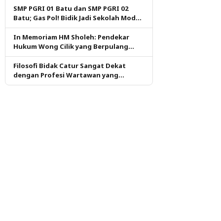
SMP PGRI 01 Batu dan SMP PGRI 02
Batu; Gas Pol! Bidik Jadi Sekolah Model
PM dan KKA Pertama di Kota Batu
In Memoriam HM Sholeh: Pendekar
Hukum Wong Cilik yang Berpulang
dalam Ketulusan
Filosofi Bidak Catur Sangat Dekat
dengan Profesi Wartawan yang
Dituntut Berpikir Kritis