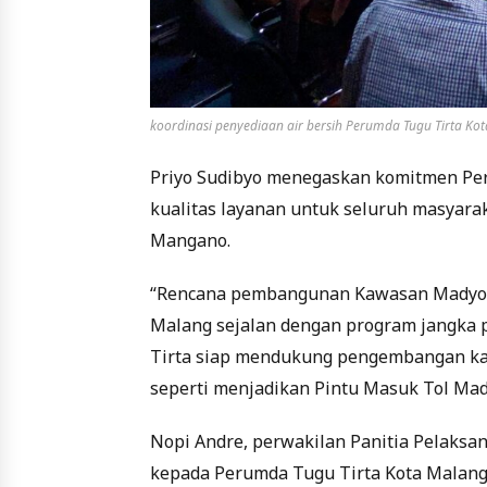
koordinasi penyediaan air bersih Perumda Tugu Tirta K
Priyo Sudibyo menegaskan komitmen Pe
kualitas layanan untuk seluruh masyar
Mangano.
“Rencana pembangunan Kawasan Madyopu
Malang sejalan dengan program jangka 
Tirta siap mendukung pengembangan kawa
seperti menjadikan Pintu Masuk Tol Ma
Nopi Andre, perwakilan Panitia Pelaks
kepada Perumda Tugu Tirta Kota Malan