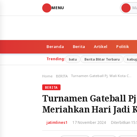
MENU
Beranda
Berita
Artikel
Politik
Trending:
batu
Berita Blitar Terbaru
kabu
Turnamen Gateball Pj. Wali Kota Cup 2024 Meriahkan Hari Jadi Kota Batu
Home
BERITA
BERITA
Turnamen Gateball Pj.
Meriahkan Hari Jadi K
·
·
jatimlines1
17 November 2024
Diterbitkan 15