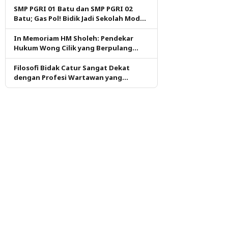
SMP PGRI 01 Batu dan SMP PGRI 02
Batu; Gas Pol! Bidik Jadi Sekolah Model
PM dan KKA Pertama di Kota Batu
In Memoriam HM Sholeh: Pendekar
Hukum Wong Cilik yang Berpulang
dalam Ketulusan
Filosofi Bidak Catur Sangat Dekat
dengan Profesi Wartawan yang
Dituntut Berpikir Kritis