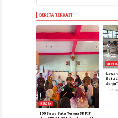
BERITA TERKAIT
BERIT
Lawan
Batu L
Senju”
Pemba
12 ja
BERITA
100 Siswa Batu Terima SK PIP