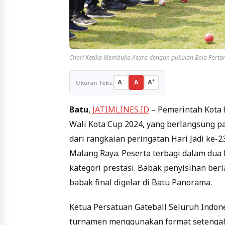
Chori Ketika Membuka Acara dengan pukulan Bola Pert
−
+
A
A
A
Ukuran Teks:
Batu
,
JATIMLINES.ID
– Pemerintah Kota 
Wali Kota Cup 2024, yang berlangsung p
dari rangkaian peringatan Hari Jadi ke-23
Malang Raya. Peserta terbagi dalam dua ka
kategori prestasi. Babak penyisihan be
babak final digelar di Batu Panorama.
Ketua Persatuan Gateball Seluruh Indone
turnamen menggunakan format setengah 