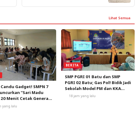
Lihat Semua
BERITA
A
SMP PGRI 01 Batu dan SMP
PGRI 02 Batu; Gas Pol! Bidik Jadi
 Candu Gadget! SMPN 7
Sekolah Model PM dan KKA
uncurkan “Sari Madu
Pertama di Kota Batu
18 jam yang lalu
 20 Menit Cetak Generasi
ca
m yang lalu