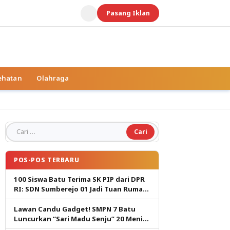
Pasang Iklan
ehatan
Olahraga
Cari untuk:
POS-POS TERBARU
100 Siswa Batu Terima SK PIP dari DPR
RI: SDN Sumberejo 01 Jadi Tuan Rumah,
Harapan Baru Pendidikan Gratis
Lawan Candu Gadget! SMPN 7 Batu
Luncurkan “Sari Madu Senju” 20 Menit
Cetak Generasi Pembaca