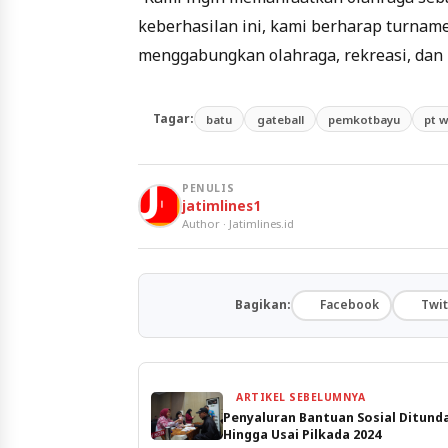
keberhasilan ini, kami berharap turnam
menggabungkan olahraga, rekreasi, dan 
Tagar:
batu
gateball
pemkotbayu
pt w
PENULIS
jatimlines1
Author · Jatimlines.id
Bagikan:
Facebook
Twit
ARTIKEL SEBELUMNYA
Penyaluran Bantuan Sosial Ditund
Hingga Usai Pilkada 2024