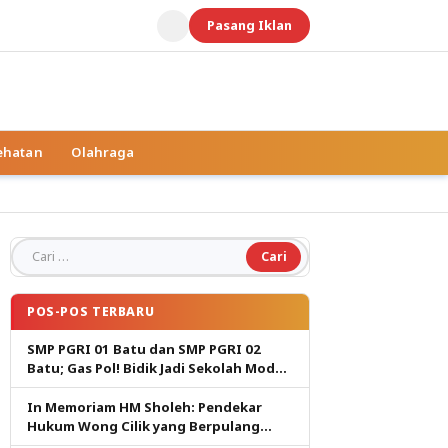
Pasang Iklan
ehatan
Olahraga
Cari untuk:
POS-POS TERBARU
SMP PGRI 01 Batu dan SMP PGRI 02
Batu; Gas Pol! Bidik Jadi Sekolah Model
PM dan KKA Pertama di Kota Batu
In Memoriam HM Sholeh: Pendekar
Hukum Wong Cilik yang Berpulang
dalam Ketulusan