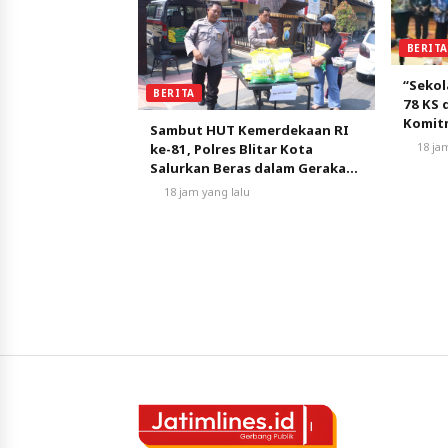
BERIT
“Seko
BERITA
78 KS 
Komit
Sambut HUT Kemerdekaan RI
Aman 
18 ja
ke-81, Polres Blitar Kota
Salurkan Beras dalam Gerakan
Pangan Murah
18 jam yang lalu