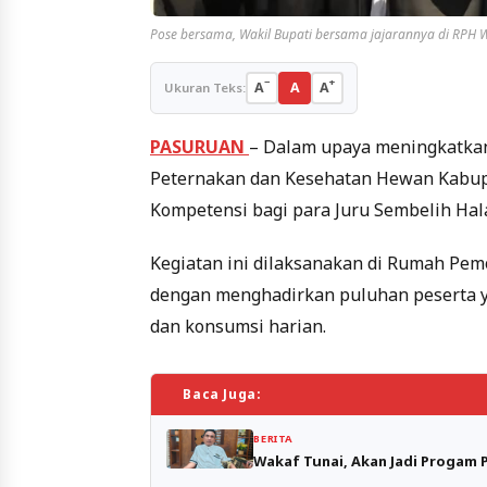
Pose bersama, Wakil Bupati bersama jajarannya di RPH 
−
+
A
A
A
Ukuran Teks:
PASURUAN
– Dalam upaya meningkatkan
Peternakan dan Kesehatan Hewan Kabup
Kompetensi bagi para Juru Sembelih Hala
Kegiatan ini dilaksanakan di Rumah Pe
dengan menghadirkan puluhan peserta 
dan konsumsi harian.
Baca Juga:
BERITA
Wakaf Tunai, Akan Jadi Progam P