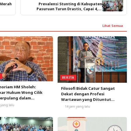
 Merah
Prevalensi Stunting di Kabupaten
Pasuruan Turun Drastis, Capai 4,17
Persen
Lihat Semua
A
BERITA
moriam HM Sholeh:
Filosofi Bidak Catur Sangat
kar Hukum Wong Cilik
Dekat dengan Profesi
Berpulang dalam
Wartawan yang Dituntut
usan
Berpikir Kritis
 yang lalu
14 jam yang lalu