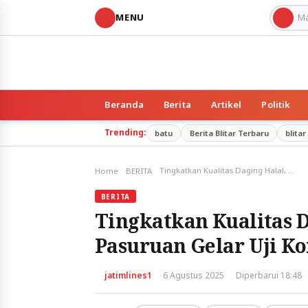
MENU
Beranda
Berita
Artikel
Politik
Trending:
batu
Berita Blitar Terbaru
blitar
Tingkatkan Kualitas Daging Halal, Kabupaten Pasuruan Gelar Uji Kompetensi Juru Sembelih
Home
BERITA
BERITA
Tingkatkan Kualitas 
Pasuruan Gelar Uji K
·
·
·
jatimlines1
6 Agustus 2025
Diperbarui 18:48