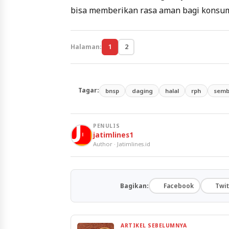
bisa memberikan rasa aman bagi konsum
Halaman:
1
2
Tagar:
bnsp
daging
halal
rph
semb
PENULIS
jatimlines1
Author · Jatimlines.id
Bagikan:
Facebook
Twit
ARTIKEL SEBELUMNYA