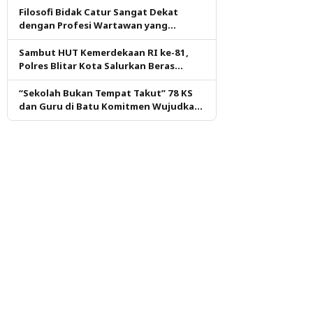
Filosofi Bidak Catur Sangat Dekat
dengan Profesi Wartawan yang
Dituntut Berpikir Kritis
Sambut HUT Kemerdekaan RI ke-81,
Polres Blitar Kota Salurkan Beras
dalam Gerakan Pangan Murah
“Sekolah Bukan Tempat Takut” 78 KS
dan Guru di Batu Komitmen Wujudkan
Budaya Aman dan Nyaman