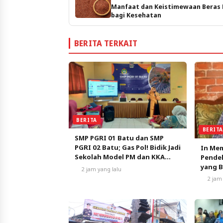
Manfaat dan Keistimewaan Beras
bagi Kesehatan
BERITA TERKAIT
BERITA
BERIT
SMP PGRI 01 Batu dan SMP
PGRI 02 Batu; Gas Pol! Bidik Jadi
In Me
Sekolah Model PM dan KKA
Pende
Pertama di Kota Batu
yang 
2 jam yang lalu
Ketul
2 jam