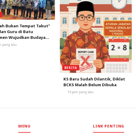
A
lah Bukan Tempat Takut”
dan Guru di Batu
men Wujudkan Budaya
dan Nyaman
m yang lalu
BERITA
KS Baru Sudah Dilantik, Diklat
BCKS Malah Belum Dibuka
19 jam yang lalu
MENU
LINK PENTING