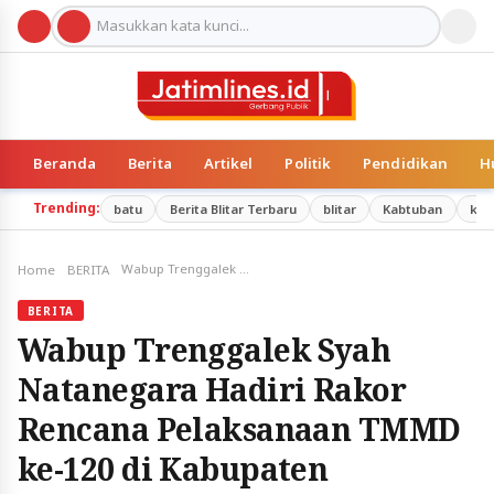
Beranda
Berita
Artikel
Politik
Pendidikan
H
Trending:
batu
Berita Blitar Terbaru
blitar
Kabtuban
kab
Wabup Trenggalek Syah Natanegara Hadiri Rakor Rencana Pelaksanaan TMMD ke-120 di Kabupaten Trenggalek
Home
BERITA
BERITA
Wabup Trenggalek Syah
Natanegara Hadiri Rakor
Rencana Pelaksanaan TMMD
ke-120 di Kabupaten