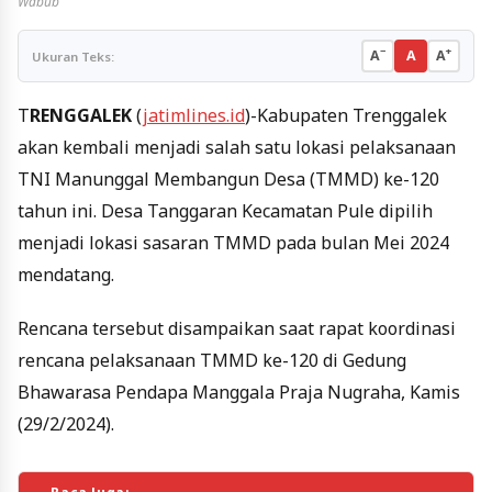
Wabub
−
+
A
A
A
Ukuran Teks:
T
RENGGALEK
(
jatimlines.id
)-Kabupaten Trenggalek
akan kembali menjadi salah satu lokasi pelaksanaan
TNI Manunggal Membangun Desa (TMMD) ke-120
tahun ini. Desa Tanggaran Kecamatan Pule dipilih
menjadi lokasi sasaran TMMD pada bulan Mei 2024
mendatang.
Rencana tersebut disampaikan saat rapat koordinasi
rencana pelaksanaan TMMD ke-120 di Gedung
Bhawarasa Pendapa Manggala Praja Nugraha, Kamis
(29/2/2024).