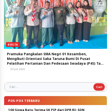
BERITA
Pramuka Pangkalan SMA Negri 01 Kesamben,
Mengikuti Orientasi Saka Taruna Bumi Di Pusat
Pelatihan Pertanian Dan Pedesaan Swadaya (P4S) Tani
Makmur Jaya Kabupaten Blitar.
30 Juli 2026
Cari untuk:
POS-POS TERBARU
100 Siswa Batu Terima SK PIP dari DPR RI: SDN