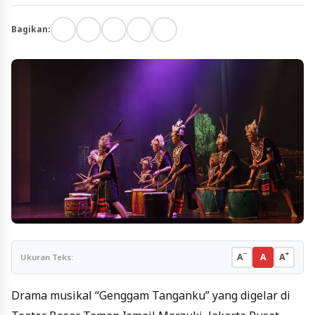
Bagikan:
−
+
A
A
A
Ukuran Teks:
Drama musikal “Genggam Tanganku” yang digelar di