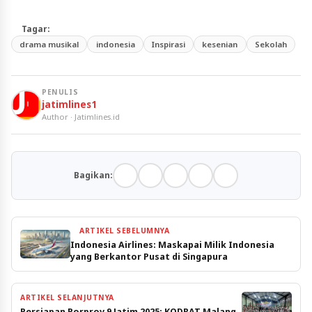
Tagar:
drama musikal
indonesia
Inspirasi
kesenian
Sekolah
PENULIS
jatimlines1
Author · Jatimlines.id
Bagikan:
ARTIKEL SEBELUMNYA
Indonesia Airlines: Maskapai Milik Indonesia
yang Berkantor Pusat di Singapura
ARTIKEL SELANJUTNYA
Persiapan Porprov 9 Jatim 2025: KODRAT Malang