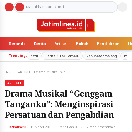
Beranda
Berita
Artikel
Politik
Pendidikan
H
Trending:
batu
Berita Blitar Terbaru
kabupatenmalang
mal
Drama Musikal “Genggam Tanganku”: Menginspirasi Persatuan dan Pengabdian
Home
ARTIKEL
ARTIKEL
Drama Musikal “Genggam
Tanganku”: Menginspirasi
Persatuan dan Pengabdian
jatimlines1
11 Maret 2025
Diterbitkan 06:12
2 menit membaca