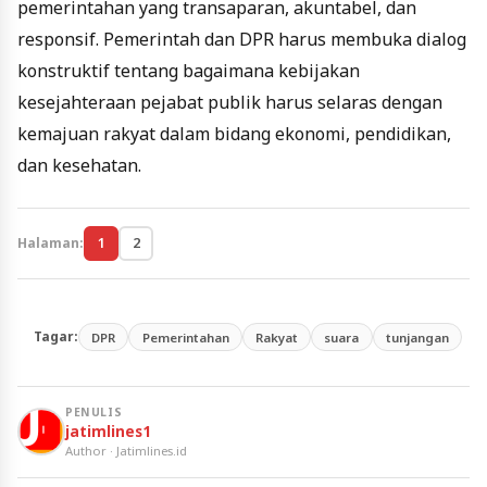
pemerintahan yang transaparan, akuntabel, dan
responsif. Pemerintah dan DPR harus membuka dialog
konstruktif tentang bagaimana kebijakan
kesejahteraan pejabat publik harus selaras dengan
kemajuan rakyat dalam bidang ekonomi, pendidikan,
dan kesehatan.
Halaman:
1
2
Tagar:
DPR
Pemerintahan
Rakyat
suara
tunjangan
PENULIS
jatimlines1
Author · Jatimlines.id