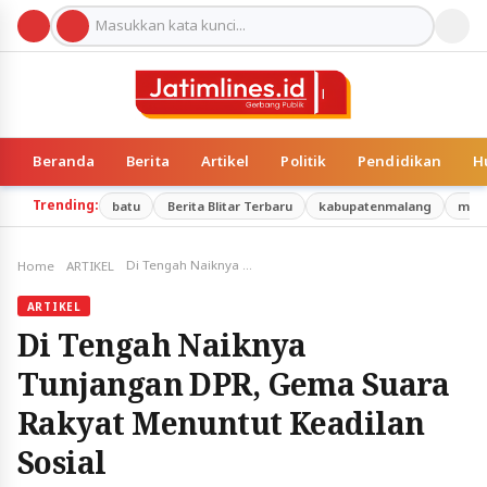
Beranda
Berita
Artikel
Politik
Pendidikan
H
Trending:
batu
Berita Blitar Terbaru
kabupatenmalang
mal
Di Tengah Naiknya Tunjangan DPR, Gema Suara Rakyat Menuntut Keadilan Sosial
Home
ARTIKEL
ARTIKEL
Di Tengah Naiknya
Tunjangan DPR, Gema Suara
Rakyat Menuntut Keadilan
Sosial