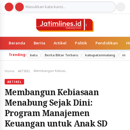
Beranda
Berita
Artikel
Politik
Pendidikan
H
Trending:
batu
Berita Blitar Terbaru
kabupatenmalang
mal
Membangun Kebiasaan Menabung Sejak Dini: Program Manajemen Keuangan untuk Anak SD Negeri 03 Plaosan
Home
ARTIKEL
ARTIKEL
Membangun Kebiasaan
Menabung Sejak Dini:
Program Manajemen
Keuangan untuk Anak SD