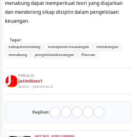
menabung dapat memperkuat teori yang diajarkan
dan mendorong sikap disiplin dalam pengelolaan
keuangan.
Tagar:
kabupatenmalang
manajemen keauangan
membangun
menabung
pengelolaankeuangan
Plaosan
PENULIS
jatimlines1
Author · Jatimlines.id
Bagikan:
ARTIKEL SEBELUMNYA