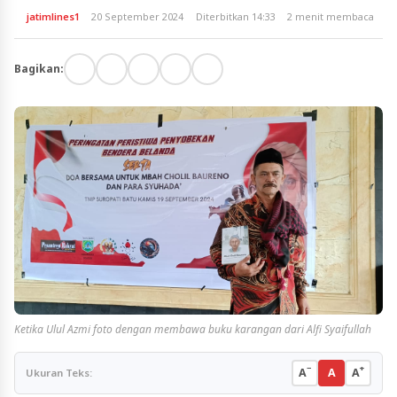
jatimlines1
20 September 2024
Diterbitkan 14:33
2 menit membaca
Bagikan:
Ketika Ulul Azmi foto dengan membawa buku karangan dari Alfi Syaifullah
−
+
A
A
A
Ukuran Teks: