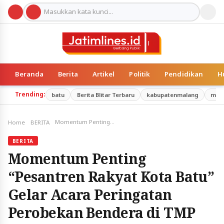
Beranda
Berita
Artikel
Politik
Pendidikan
H
Trending:
batu
Berita Blitar Terbaru
kabupatenmalang
mal
Momentum Penting “Pesantren Rakyat Kota Batu” Gelar Acara Peringatan Perobekan Bendera di TMP
Home
BERITA
BERITA
Momentum Penting
“Pesantren Rakyat Kota Batu”
Gelar Acara Peringatan
Perobekan Bendera di TMP