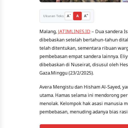
−
+
A
A
A
Ukuran Teks:
Malang,
JATIMLINES.ID
– Dua sandera Is
dibebaskan setelah bertahun-tahun ditah
telah ditentukan, sementara ribuan war
pembebasan empat sandera lainnya. Eli
dibebaskan di Nuseirat, disusul oleh He
Gaza.Minggu (23/2/2025).
Avera Mengistu dan Hisham Al-Sayed, yan
utama. Hamas selama ini mendorong pert
menolak. Kelompok hak asasi manusia me
pembebasan, menuding adanya bias rasia