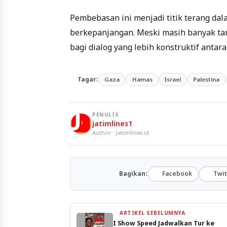
Pembebasan ini menjadi titik terang dala
berkepanjangan. Meski masih banyak ta
bagi dialog yang lebih konstruktif antar
Tagar:
Gaza
Hamas
Israel
Palestina
PENULIS
jatimlines1
Author · Jatimlines.id
Bagikan:
Facebook
Twit
ARTIKEL SEBELUMNYA
I Show Speed Jadwalkan Tur ke