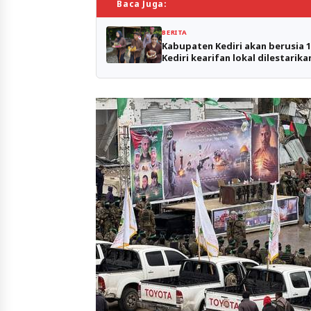
Baca Juga:
BERITA
Kabupaten Kediri akan berusia 1
Kediri kearifan lokal dilestarik
mata air.