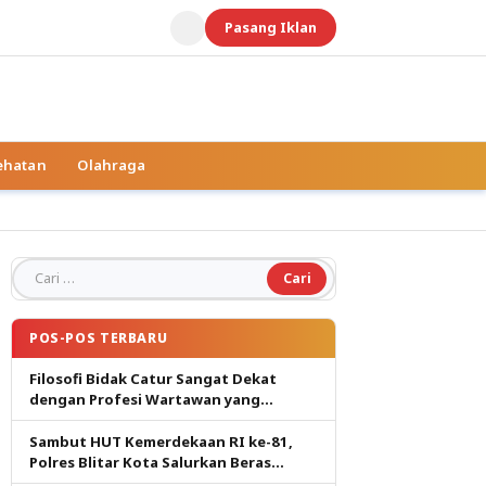
Pasang Iklan
ehatan
Olahraga
Cari untuk:
POS-POS TERBARU
Filosofi Bidak Catur Sangat Dekat
dengan Profesi Wartawan yang
Dituntut Berpikir Kritis
Sambut HUT Kemerdekaan RI ke-81,
Polres Blitar Kota Salurkan Beras
dalam Gerakan Pangan Murah