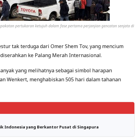
epakatan pertukaran ketujuh dalam fase pertama perjanjian gencatan senjata di
stur tak terduga dari Omer Shem Tov, yang mencium
diserahkan ke Palang Merah Internasional.
banyak yang melihatnya sebagai simbol harapan
an Wenkert, menghabiskan 505 hari dalam tahanan
lik Indonesia yang Berkantor Pusat di Singapura