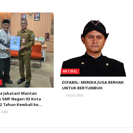
ARTIKEL
DIFABEL: MEREKA JUGA BERHAK
A
UNTUK BERTUMBUH
la Jabatan! Mantan
29 Juli 2026
 SMP Negeri 03 Kota
2 Tahun Kembali ke
 Guru Itu Pengabdian.
i 2026