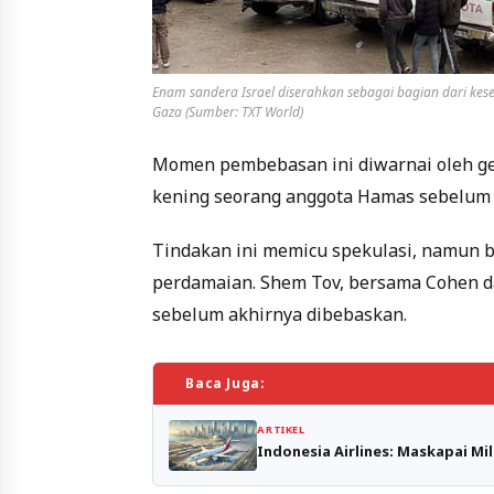
Enam sandera Israel diserahkan sebagai bagian dari kes
Gaza (Sumber: TXT World)
Momen pembebasan ini diwarnai oleh ge
kening seorang anggota Hamas sebelum 
Tindakan ini memicu spekulasi, namun 
perdamaian. Shem Tov, bersama Cohen d
sebelum akhirnya dibebaskan.
Baca Juga:
ARTIKEL
Indonesia Airlines: Maskapai Mi