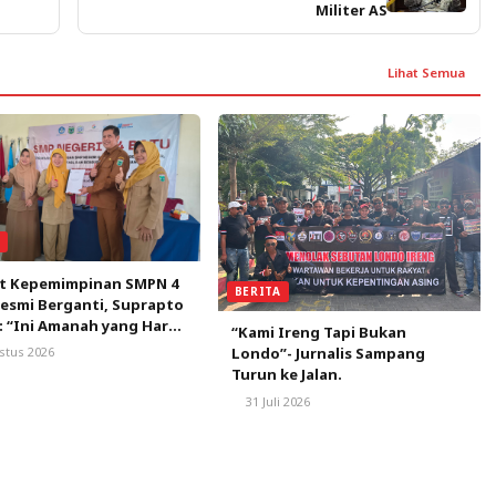
Militer AS
Lihat Semua
A
et Kepemimpinan SMPN 4
BERITA
esmi Berganti, Suprapto
: “Ini Amanah yang Harus
“Kami Ireng Tapi Bukan
”
stus 2026
Londo”- Jurnalis Sampang
Turun ke Jalan.
31 Juli 2026