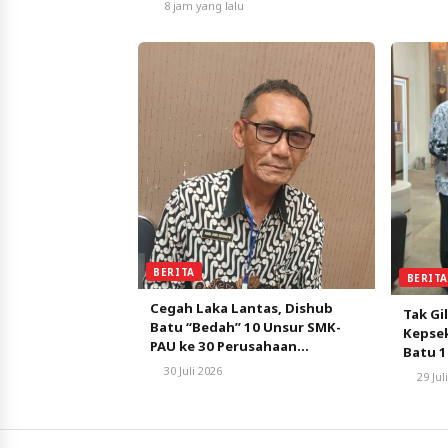
8 jam yang lalu
BERITA
BERIT
Cegah Laka Lantas, Dishub
Tak Gi
Batu “Bedah” 10 Unsur SMK-
Kepsek
PAU ke 30 Perusahaan
Batu 1
Angkutan
Kelas:
30 Juli 2026
29 Jul