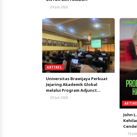
29 Juli 2026
ARTIKEL
Universitas Brawijaya Perkuat
Jejaring Akademik Global
melalui Program Adjunct
Professor Bersama Akademisi
20 Juli 2026
Taiwan
ARTIK
John L
Kehila
Cendek
Berpe
16 Jul