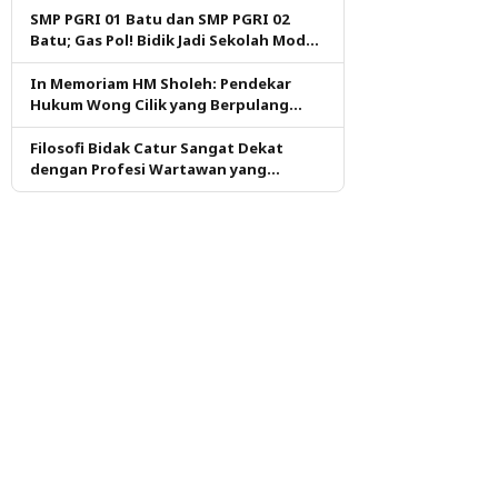
SMP PGRI 01 Batu dan SMP PGRI 02
Batu; Gas Pol! Bidik Jadi Sekolah Model
PM dan KKA Pertama di Kota Batu
In Memoriam HM Sholeh: Pendekar
Hukum Wong Cilik yang Berpulang
dalam Ketulusan
Filosofi Bidak Catur Sangat Dekat
dengan Profesi Wartawan yang
Dituntut Berpikir Kritis