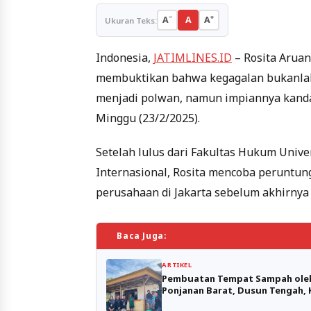
−
+
A
A
A
Ukuran Teks:
Indonesia,
JATIMLINES.ID
– Rosita Aruan
membuktikan bahwa kegagalan bukanlah akh
menjadi polwan, namun impiannya kanda
Minggu (23/2/2025).
Setelah lulus dari Fakultas Hukum Univ
Internasional, Rosita mencoba peruntung
perusahaan di Jakarta sebelum akhirnya
Baca Juga:
ARTIKEL
Pembuatan Tempat Sampah oleh
Ponjanan Barat, Dusun Tengah,