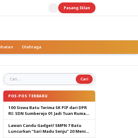
Pasang Iklan
ehatan
Olahraga
Cari untuk:
POS-POS TERBARU
100 Siswa Batu Terima SK PIP dari DPR
RI: SDN Sumberejo 01 Jadi Tuan Rumah,
Harapan Baru Pendidikan Gratis
Lawan Candu Gadget! SMPN 7 Batu
Luncurkan “Sari Madu Senju” 20 Menit
Cetak Generasi Pembaca