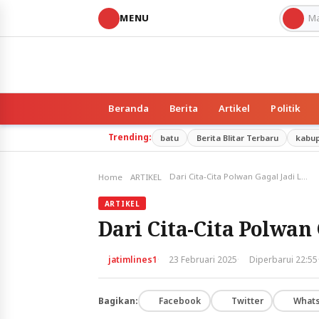
MENU
Beranda
Berita
Artikel
Politik
Trending:
batu
Berita Blitar Terbaru
kabu
Dari Cita-Cita Polwan Gagal Jadi Letkol Militer AS
Home
ARTIKEL
ARTIKEL
Dari Cita-Cita Polwan 
·
·
jatimlines1
23 Februari 2025
Diperbarui 22:55
Bagikan:
Facebook
Twitter
What