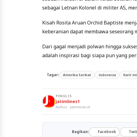
sebagai Letnan Kolonel di militer AS, m
Kisah Rosita Aruan Orchid Baptiste menj
keberanian dapat membawa seseorang m
Dari gagal menjadi polwan hingga sukses 
adalah inspirasi bagi siapa pun yang pe
Tagar:
Amerika Serikat
indonesia
Karir mi
PENULIS
jatimlines1
Author · Jatimlines.id
Bagikan:
Facebook
Twit