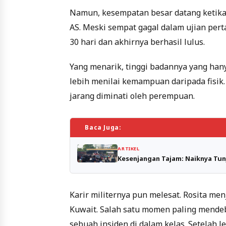
Namun, kesempatan besar datang ketika
AS. Meski sempat gagal dalam ujian pert
30 hari dan akhirnya berhasil lulus.
Yang menarik, tinggi badannya yang hany
lebih menilai kemampuan daripada fisik.
jarang diminati oleh perempuan.
Baca Juga:
ARTIKEL
Kesenjangan Tajam: Naiknya Tun
Karir militernya pun melesat. Rosita men
Kuwait. Salah satu momen paling mendeba
sebuah insiden di dalam kelas. Setelah l