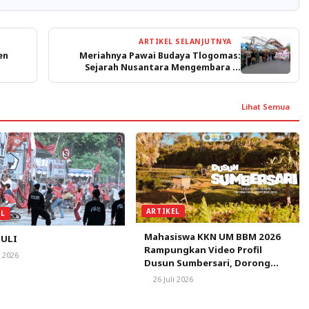
ARTIKEL SELANJUTNYA
en
Meriahnya Pawai Budaya Tlogomas:
Sejarah Nusantara Mengembara di
Jalanan
Lihat Semua
ARTIKEL
EL
Mahasiswa KKN UM BBM 2026
ULI
Rampungkan Video Profil
i 2026
Dusun Sumbersari, Dorong
Promosi Potensi Wisata,
26 Juli 2026
Budaya, dan Pertanian