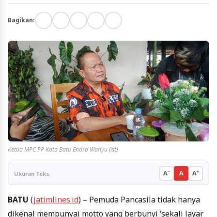
Bagikan:
Ketua MPC PP Kota Batu Endro Wahyu (ist)
−
+
A
A
A
Ukuran Teks:
BATU
(
jatimlines.id
) – Pemuda Pancasila tidak hanya
dikenal mempunyai motto yang berbunyi ‘sekali layar