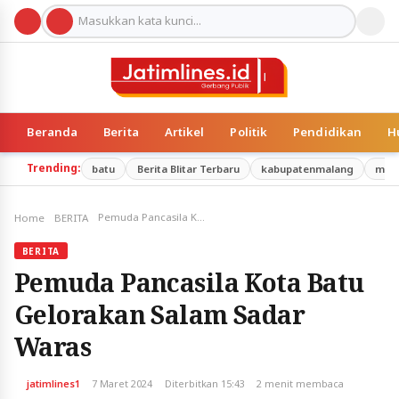
Beranda
Berita
Artikel
Politik
Pendidikan
H
Trending:
batu
Berita Blitar Terbaru
kabupatenmalang
mal
Pemuda Pancasila Kota Batu Gelorakan Salam Sadar Waras
Home
BERITA
BERITA
Pemuda Pancasila Kota Batu
Gelorakan Salam Sadar
Waras
jatimlines1
7 Maret 2024
Diterbitkan 15:43
2 menit membaca