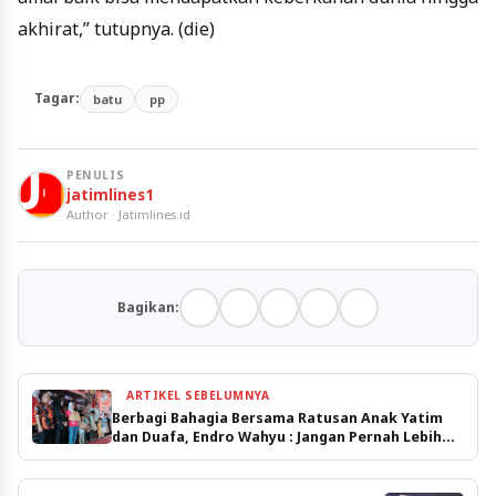
akhirat,” tutupnya. (die)
Tagar:
batu
pp
PENULIS
jatimlines1
Author · Jatimlines.id
Bagikan:
ARTIKEL SEBELUMNYA
Berbagi Bahagia Bersama Ratusan Anak Yatim
dan Duafa, Endro Wahyu : Jangan Pernah Lebih
Berbuat Manfaat