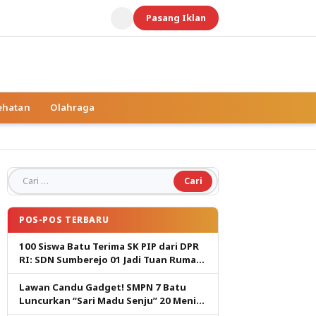
Pasang Iklan
ehatan
Olahraga
Cari untuk:
POS-POS TERBARU
100 Siswa Batu Terima SK PIP dari DPR
RI: SDN Sumberejo 01 Jadi Tuan Rumah,
Harapan Baru Pendidikan Gratis
Lawan Candu Gadget! SMPN 7 Batu
Luncurkan “Sari Madu Senju” 20 Menit
Cetak Generasi Pembaca