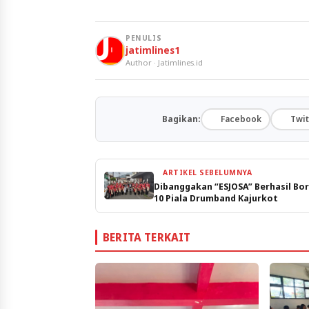
PENULIS
jatimlines1
Author · Jatimlines.id
Bagikan:
Facebook
Twit
ARTIKEL SEBELUMNYA
Dibanggakan “ESJOSA” Berhasil Bo
10 Piala Drumband Kajurkot
BERITA TERKAIT