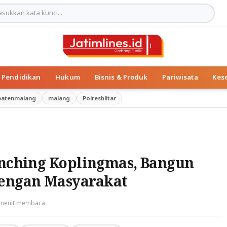
Pendidikan
Hukum
Bisnis & Produk
Pariwisata
Kes
patenmalang
malang
Polresblitar
unching Koplingmas, Bangun
engan Masyarakat
 menit membaca