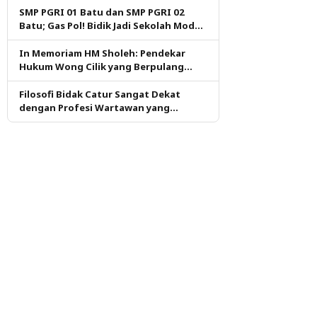
SMP PGRI 01 Batu dan SMP PGRI 02
Batu; Gas Pol! Bidik Jadi Sekolah Model
PM dan KKA Pertama di Kota Batu
In Memoriam HM Sholeh: Pendekar
Hukum Wong Cilik yang Berpulang
dalam Ketulusan
Filosofi Bidak Catur Sangat Dekat
dengan Profesi Wartawan yang
Dituntut Berpikir Kritis