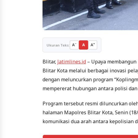
−
+
A
A
A
Ukuran Teks:
Blitar,
Jatimlines.id
– Upaya membangun ke
Blitar Kota melalui berbagai inovasi pe
dengan meluncurkan program “Koplingma
mempererat hubungan antara polisi dan
Program tersebut resmi diluncurkan oleh 
halaman Mapolres Blitar Kota, Senin (1
komunikasi dua arah antara kepolisian 