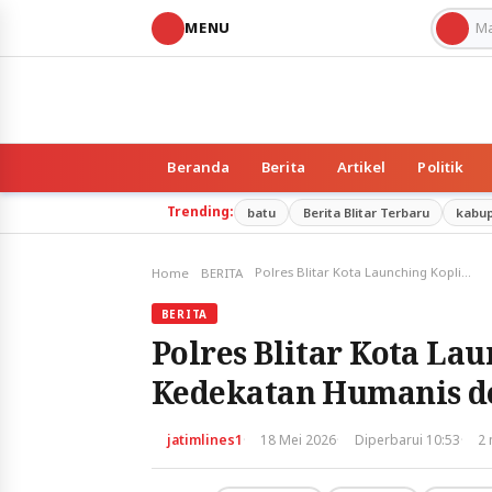
MENU
Beranda
Berita
Artikel
Politik
Trending:
batu
Berita Blitar Terbaru
kabu
Polres Blitar Kota Launching Koplingmas, Bangun Kedekatan Humanis dengan Masyarakat
Home
BERITA
BERITA
Polres Blitar Kota La
Kedekatan Humanis d
·
·
·
jatimlines1
18 Mei 2026
Diperbarui 10:53
2