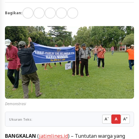
Bagikan:
Demonstrasi
−
+
A
A
A
Ukuran Teks:
BANGKALAN
(
jatimlines.id
) – Tuntutan warga yang