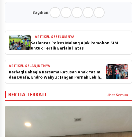
Bagikan:
ARTIKEL SEBELUMNYA
Satlantas Polres Malang Ajak Pemohon SIM
untuk Tertib Berlalu lintas
ARTIKEL SELANJUTNYA
Berbagi Bahagia Bersama Ratusan Anak Yatim
dan Duafa, Endro Wahyu : Jangan Pernah Lebih
Berbuat Manfaat
BERITA TERKAIT
Lihat Semua