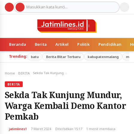
Beranda
Berita
Artikel
Politik
Pendidikan
H
Trending:
batu
Berita Blitar Terbaru
kabupatenmalang
mal
Sekda Tak Kunjung Mundur, Warga Kembali Demo Kantor Pemkab
Home
BERITA
BERITA
Sekda Tak Kunjung Mundur,
Warga Kembali Demo Kantor
Pemkab
jatimlines1
7 Maret 2024
Diterbitkan 15:17
1 menit membaca