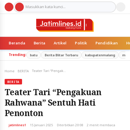
Beranda
Berita
Artikel
Politik
Pendidikan
H
Trending:
batu
Berita Blitar Terbaru
kabupatenmalang
mal
Teater Tari “Pengakuan Rahwana” Sentuh Hati Penonton
Home
BERITA
BERITA
Teater Tari “Pengakuan
Rahwana” Sentuh Hati
Penonton
jatimlines1
15 Januari 2025
Diterbitkan 20:08
2 menit membaca