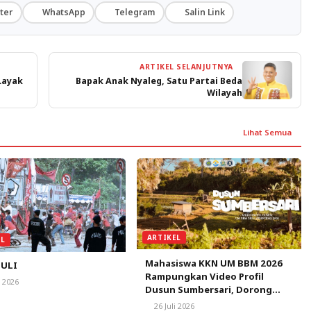
ter
WhatsApp
Telegram
Salin Link
ARTIKEL SELANJUTNYA
Layak
Bapak Anak Nyaleg, Satu Partai Beda
Wilayah
Lihat Semua
ARTIKEL
EL
Mahasiswa KKN UM BBM 2026
ULI
Rampungkan Video Profil
i 2026
Dusun Sumbersari, Dorong
Promosi Potensi Wisata,
26 Juli 2026