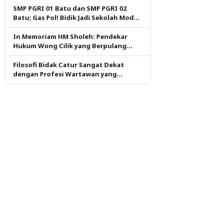
SMP PGRI 01 Batu dan SMP PGRI 02
Batu; Gas Pol! Bidik Jadi Sekolah Model
PM dan KKA Pertama di Kota Batu
In Memoriam HM Sholeh: Pendekar
Hukum Wong Cilik yang Berpulang
dalam Ketulusan
Filosofi Bidak Catur Sangat Dekat
dengan Profesi Wartawan yang
Dituntut Berpikir Kritis