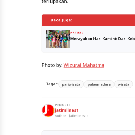
terlupakan.
Baca Juga:
ARTIKEL
Merayakan Hari Kartini: Dari K
Photo by:
Wizurai Mahatma
Tagar:
pariwisata
pulaumadura
wisata
PENULIS
jatimlines1
Author · Jatimlines.id