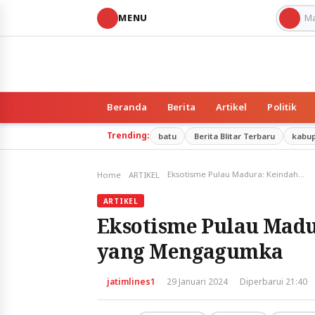
MENU
Beranda
Berita
Artikel
Politik
Trending:
batu
Berita Blitar Terbaru
kabu
Eksotisme Pulau Madura: Keindahan dan Keunikan yang Mengagumka
Home
ARTIKEL
ARTIKEL
Eksotisme Pulau Madu
yang Mengagumka
·
·
·
jatimlines1
29 Januari 2024
Diperbarui 21:40