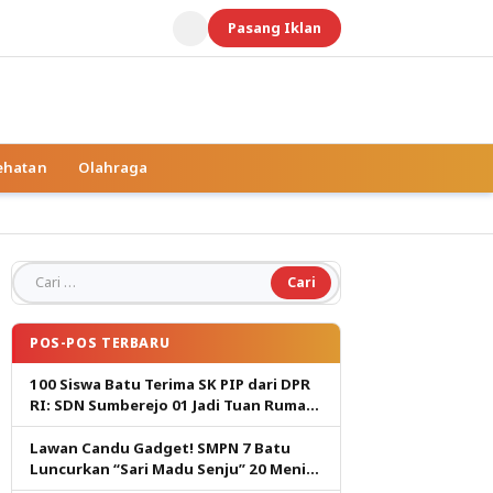
Pasang Iklan
ehatan
Olahraga
Cari untuk:
POS-POS TERBARU
100 Siswa Batu Terima SK PIP dari DPR
RI: SDN Sumberejo 01 Jadi Tuan Rumah,
Harapan Baru Pendidikan Gratis
Lawan Candu Gadget! SMPN 7 Batu
Luncurkan “Sari Madu Senju” 20 Menit
Cetak Generasi Pembaca