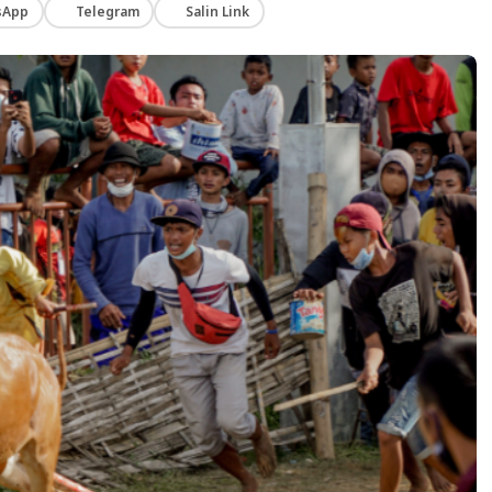
sApp
Telegram
Salin Link