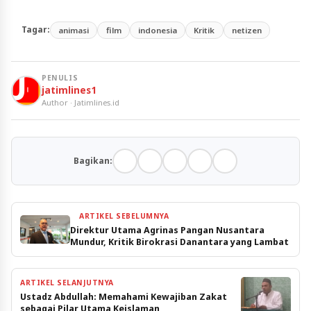
Tagar:
animasi
film
indonesia
Kritik
netizen
PENULIS
jatimlines1
Author · Jatimlines.id
Bagikan:
ARTIKEL SEBELUMNYA
Direktur Utama Agrinas Pangan Nusantara
Mundur, Kritik Birokrasi Danantara yang Lambat
ARTIKEL SELANJUTNYA
Ustadz Abdullah: Memahami Kewajiban Zakat
sebagai Pilar Utama Keislaman