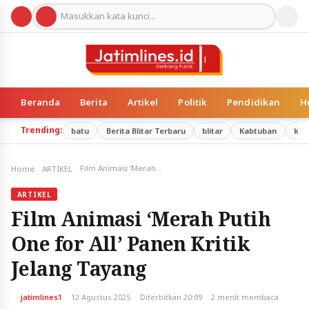
Beranda
Berita
Artikel
Politik
Pendidikan
H
Trending:
batu
Berita Blitar Terbaru
blitar
Kabtuban
kab
Film Animasi ‘Merah Putih One for All’ Panen Kritik Jelang Tayang
Home
ARTIKEL
ARTIKEL
Film Animasi ‘Merah Putih
One for All’ Panen Kritik
Jelang Tayang
jatimlines1
12 Agustus 2025
Diterbitkan 20:09
2 menit membaca