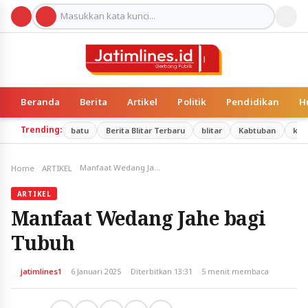
Beranda
Berita
Artikel
Politik
Pendidikan
H
Trending:
batu
Berita Blitar Terbaru
blitar
Kabtuban
kab
Manfaat Wedang Jahe bagi Tubuh
Home
ARTIKEL
ARTIKEL
Manfaat Wedang Jahe bagi
Tubuh
jatimlines1
6 Januari 2025
Diterbitkan 13:31
5 menit membaca