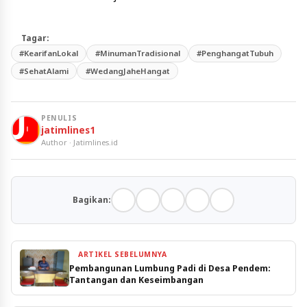
Tagar:
#KearifanLokal
#MinumanTradisional
#PenghangatTubuh
#SehatAlami
#WedangJaheHangat
PENULIS
jatimlines1
Author · Jatimlines.id
Bagikan:
ARTIKEL SEBELUMNYA
Pembangunan Lumbung Padi di Desa Pendem:
Tantangan dan Keseimbangan