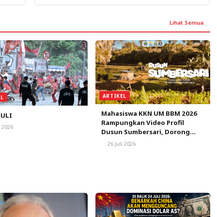
Lihat Semua
ARTIKEL
EL
Mahasiswa KKN UM BBM 2026
ULI
Rampungkan Video Profil
i 2026
Dusun Sumbersari, Dorong
Promosi Potensi Wisata,
26 Juli 2026
Budaya, dan Pertanian