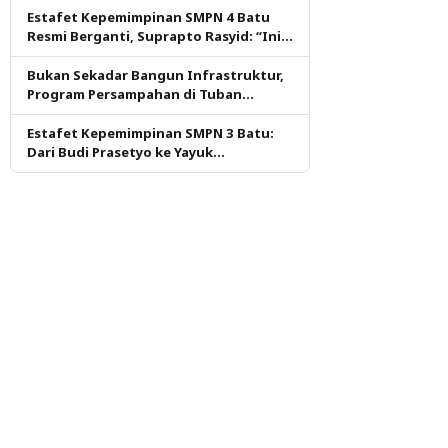
Estafet Kepemimpinan SMPN 4 Batu
Resmi Berganti, Suprapto Rasyid: “Ini
Amanah yang Harus Dijaga”
Bukan Sekadar Bangun Infrastruktur,
Program Persampahan di Tuban
Didorong Pastikan Layanan Tetap
Berjalan
Estafet Kepemimpinan SMPN 3 Batu:
Dari Budi Prasetyo ke Yayuk
Sariastutik, Tantangan Jaga Prestasi
Dimulai