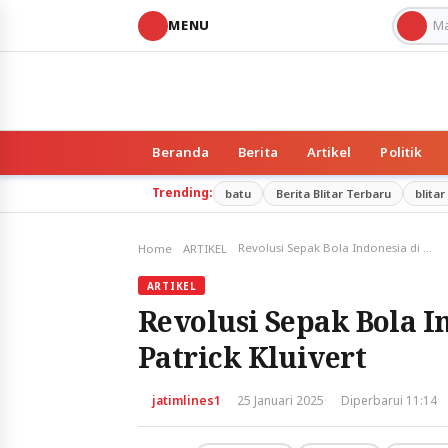
MENU
Beranda
Berita
Artikel
Politik
Trending:
batu
Berita Blitar Terbaru
blitar
Revolusi Sepak Bola Indonesia di Bawah Pelatih Patrick Kluivert
Home
ARTIKEL
ARTIKEL
Revolusi Sepak Bola I
Patrick Kluivert
·
·
·
jatimlines1
25 Januari 2025
Diperbarui 11:14