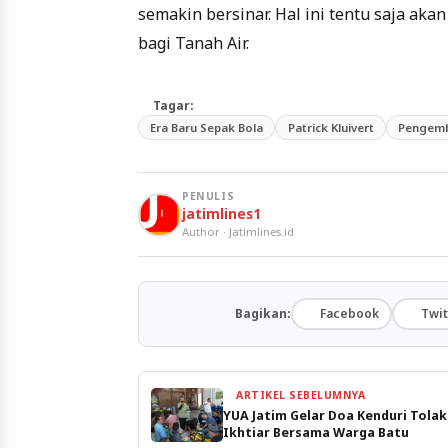
semakin bersinar. Hal ini tentu saja ak
bagi Tanah Air.
Tagar:
Era Baru Sepak Bola
Patrick Kluivert
Pengemb
PENULIS
jatimlines1
Author · Jatimlines.id
Bagikan:
Facebook
Twit
ARTIKEL SEBELUMNYA
YUA Jatim Gelar Doa Kenduri Tolak
Ikhtiar Bersama Warga Batu