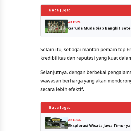
Baca Juga:
ARTIKEL
Garuda Muda Siap Bangkit Setel
Selain itu, sebagai mantan pemain top E
kredibilitas dan reputasi yang kuat dala
Selanjutnya, dengan berbekal pengalaman
wawasan berharga yang akan mendorong
secara lebih efektif.
Baca Juga:
ARTIKEL
Eksplorasi Wisata Jawa Timur y