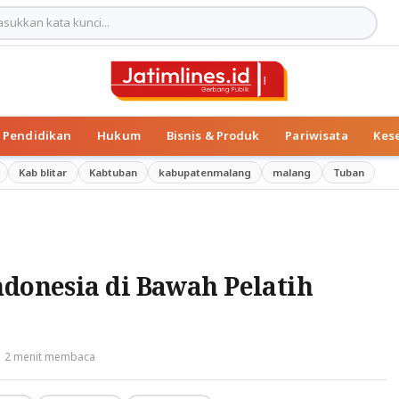
Pendidikan
Hukum
Bisnis & Produk
Pariwisata
Kes
Kab blitar
Kabtuban
kabupatenmalang
malang
Tuban
ndonesia di Bawah Pelatih
2 menit membaca