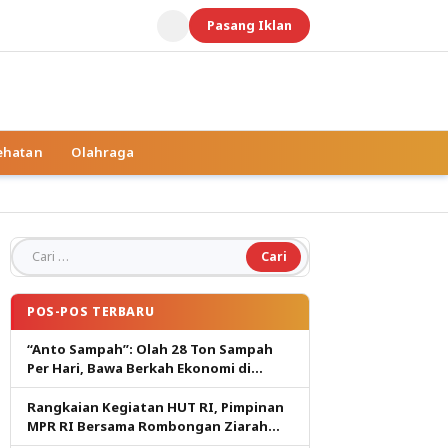
Pasang Iklan
ehatan
Olahraga
Cari untuk:
POS-POS TERBARU
“Anto Sampah”: Olah 28 Ton Sampah
Per Hari, Bawa Berkah Ekonomi di
Tuban
Rangkaian Kegiatan HUT RI, Pimpinan
MPR RI Bersama Rombongan Ziarah
Kemakam Proklamator.