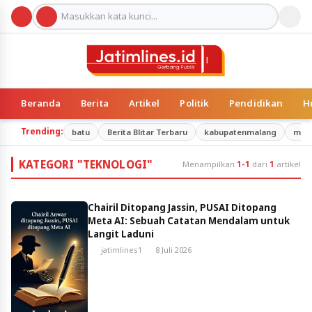
Beranda
Berita
Artikel
Politik
Pendidikan
H
Trending:
batu
Berita Blitar Terbaru
kabupatenmalang
mal
KATEGORI "TEKNOLOGI"
Menampilkan
1-1
dari
1
artikel
Chairil Ditopang Jassin, PUSAI Ditopang
Meta AI: Sebuah Catatan Mendalam untuk
Langit Laduni
jatimlines1
8 Juli 2026