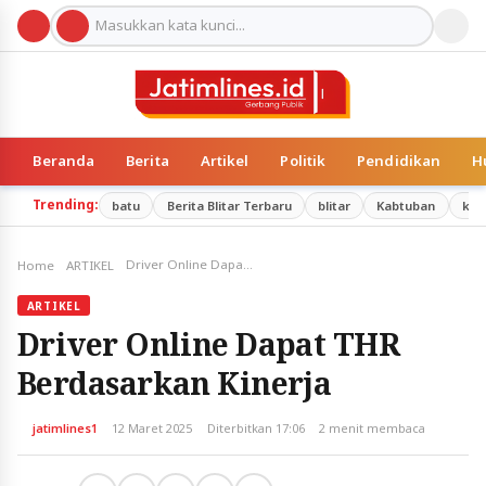
Beranda
Berita
Artikel
Politik
Pendidikan
H
Trending:
batu
Berita Blitar Terbaru
blitar
Kabtuban
kab
Driver Online Dapat THR Berdasarkan Kinerja
Home
ARTIKEL
ARTIKEL
Driver Online Dapat THR
Berdasarkan Kinerja
jatimlines1
12 Maret 2025
Diterbitkan 17:06
2 menit membaca